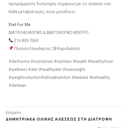
προγράμματος διατροφής σύμφωνα με τις ανάγκες σας.
Κάθε μεταβολισμός, είναι μοναδικός.
Diet For Me
ΔΙΑΤΡΟΦΟΛΟΓΙΚΟ & ΔΙΑΙΤΟΛΟΓΙΚΟ ΚΕΝΤΡΟ
216 809 7069
Πλατεία Ελευθερίας 28 Κορυδαλλός
#dietforme #nutritionist #nutrition #health #healthyfood
#wellness #diet #healthydiet #loseweight
#weightreduction#clinicalnutrition #laskaris #behealthy
#dietitian
Επόμενο
ΔΗΜΗΤΡΙΑΚΆ ΟΛΙΚΉΣ ΑΛΈΣΕΩΣ ΣΤΗ ΔΙΑΤΡΟΦΉ